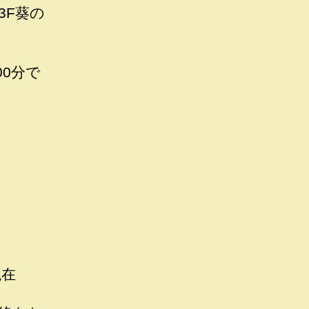
3F葵の
00分で
在