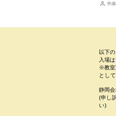
作成
投
稿
者
以下の
入場は
※教室
として
静岡会
(申し
い)