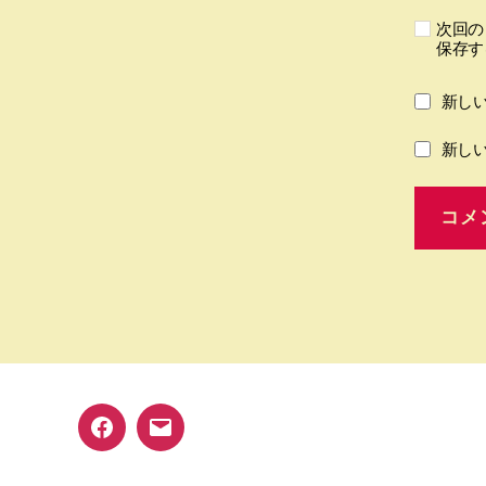
次回の
保存す
新し
新し
Facebook
メ
ー