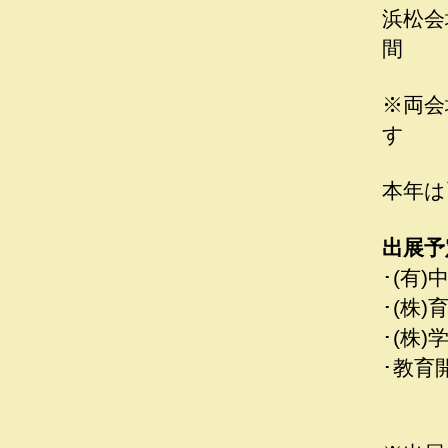
浜松会
間
※両会
す
本年は
出展予
･(有
･(株
･(
･教育
R