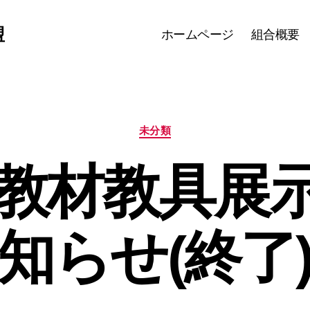
盟
ホームページ
組合概要
カ
未分類
テ
ゴ
4年教材教具展
リ
ー
知らせ(終了