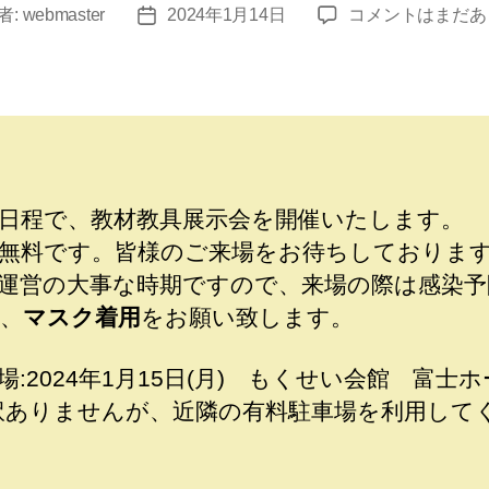
2024
者:
webmaster
2024年1月14日
コメントはまだあ
投
年
稿
教
日
材
教
具
展
示
日程で、教材教具展示会を開催いたします。
会
無料です。皆様のご来場をお待ちしておりま
の
お
運営の大事な時期ですので、来場の際は感染予
知
、
マスク着用
をお願い致します。
ら
せ
場:2024年1月15日(月) もくせい会館 富士
(終
了)
訳ありませんが、近隣の有料駐車場を利用して
へ
の