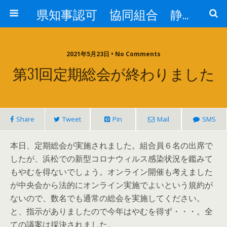
県知事認可 協同組合 静岡県私塾連盟
2021年5月23日 • No Comments
第31回定期総会が終わりました
Share
Tweet
Pin
Mail
SMS
本日、定期総会が実施されました。組合員６名の出席で
したが、浜松での新型コロナウィルス感染状況を鑑みて
もやむを得ないでしょう。オンライン開催も考えました
が中央会から法的にオンライン実施でよいという規約が
ないので、数名でも通常の総会を実施してください。
と、指示がありましたので今年はやむを得ず・・・。全
ての議案は採決されました。